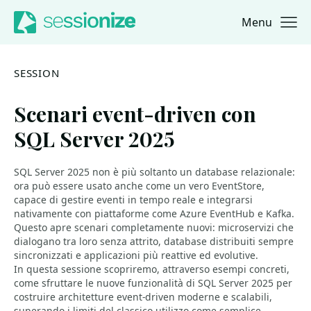
Menu
Jump to navigation
Jump to content
SESSION
Scenari event-driven con
SQL Server 2025
SQL Server 2025 non è più soltanto un database relazionale:
ora può essere usato anche come un vero EventStore,
capace di gestire eventi in tempo reale e integrarsi
nativamente con piattaforme come Azure EventHub e Kafka.
Questo apre scenari completamente nuovi: microservizi che
dialogano tra loro senza attrito, database distribuiti sempre
sincronizzati e applicazioni più reattive ed evolutive.
In questa sessione scopriremo, attraverso esempi concreti,
come sfruttare le nuove funzionalità di SQL Server 2025 per
costruire architetture event-driven moderne e scalabili,
superando i limiti del classico utilizzo come semplice