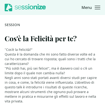
Menu
Jump to navigation
Jump to content
SESSION
Cos'è la Felicità per te?
"Cos'è la Felicità?"
Questa è la domanda che mi sono fatto diverse volte ed a
cui ho cercato di trovare risposta; quali sono i tratti che la
caratterizzano?
"Più soldi hai, più sei felice!", ma è davvero così o c'è un
limite dopo il quale non cambia nulla?
Negli anni sono stati portati avanti diversi studi per capire
in cosa, e come, la felicità viene influenzata. L'obiettivo di
questo talk è introdurre i risultati di queste ricerche,
mostrare alcuni strumenti che ognuno può provare a
mettere in pratica e misurarne gli effetti sul lavoro e nella
vita privata.