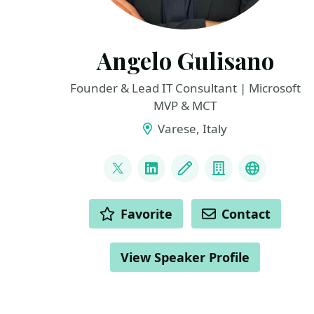
Angelo Gulisano
Founder & Lead IT Consultant | Microsoft
MVP & MCT
Varese, Italy
LINKS
@angelog1908
LinkedIn
Blog
Company
Bluesky
ACTIONS
Favorite
Contact
View Speaker Profile