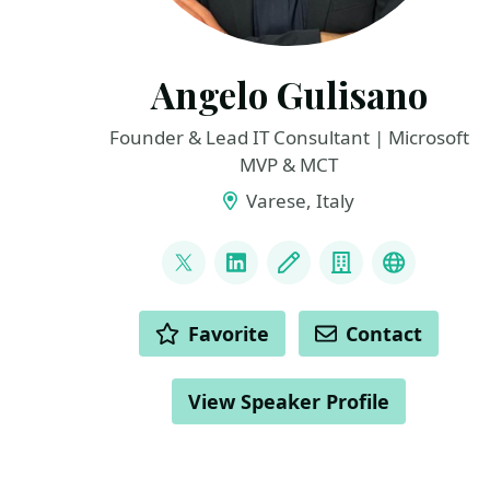
Angelo Gulisano
Founder & Lead IT Consultant | Microsoft
MVP & MCT
Varese, Italy
LINKS
@angelog1908
LinkedIn
Blog
Company
Bluesky
ACTIONS
Favorite
Contact
View Speaker Profile