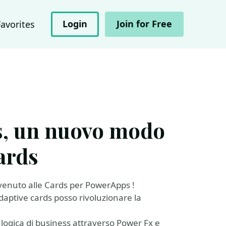
Login
Join for Free
Favorites
s, un nuovo modo
ards
nvenuto alle Cards per PowerApps !
daptive cards posso rivoluzionare la
gica di business attraverso Power Fx e