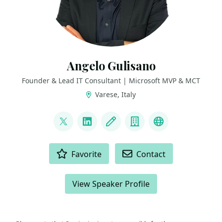
Angelo Gulisano
Founder & Lead IT Consultant | Microsoft MVP & MCT
Varese, Italy
LINKS
@angelog1908
LinkedIn
Blog
Company
Bluesky
ACTIONS
Favorite
Contact
View Speaker Profile