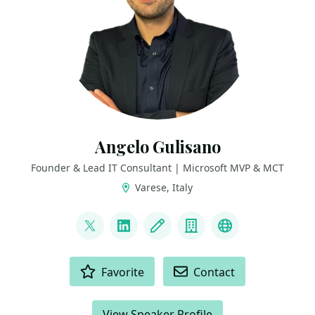
Angelo Gulisano
Founder & Lead IT Consultant | Microsoft MVP & MCT
Varese, Italy
LINKS
@angelog1908
LinkedIn
Blog
Company
Bluesky
ACTIONS
Favorite
Contact
View Speaker Profile