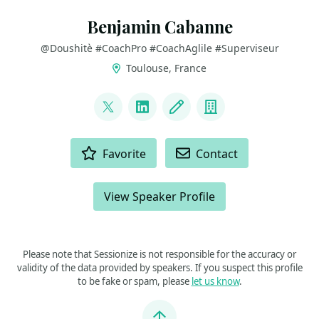
Benjamin Cabanne
@Doushitè #CoachPro #CoachAglile #Superviseur
Toulouse, France
LINKS
@plopMaker
LinkedIn
Blog
Company
ACTIONS
Favorite
Contact
View Speaker Profile
Please note that Sessionize is not responsible for the accuracy or
validity of the data provided by speakers. If you suspect this profile
to be fake or spam, please
let us know
.