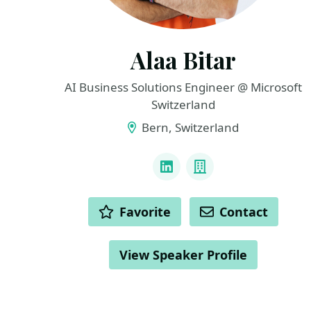
Alaa Bitar
AI Business Solutions Engineer @ Microsoft
Switzerland
Bern, Switzerland
LINKS
LinkedIn
Company
ACTIONS
Favorite
Contact
View Speaker Profile