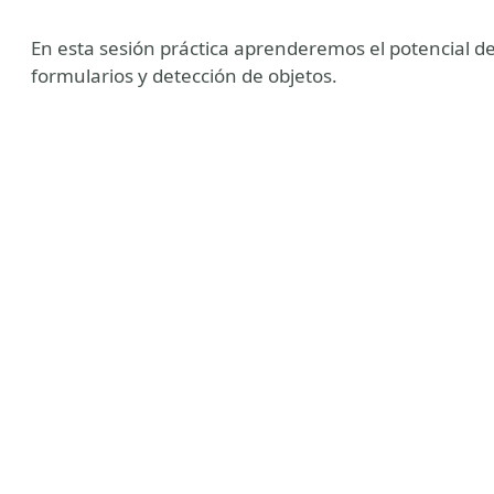
En esta sesión práctica aprenderemos el potencial d
formularios y detección de objetos.
orm Barcelona User Group
'Usuaris de SharePoint de Catalunya