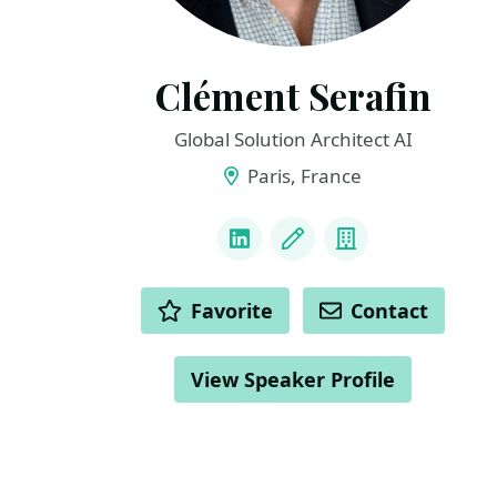
Clément Serafin
Global Solution Architect AI
Paris, France
LINKS
LinkedIn
Blog
Company
ACTIONS
Favorite
Contact
View Speaker Profile