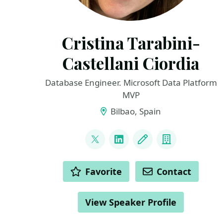
Cristina Tarabini-
Castellani Ciordia
Database Engineer. Microsoft Data Platform
MVP
Bilbao, Spain
LINKS
@tarabiquetevi
LinkedIn
Blog
Company
ACTIONS
Favorite
Contact
View Speaker Profile