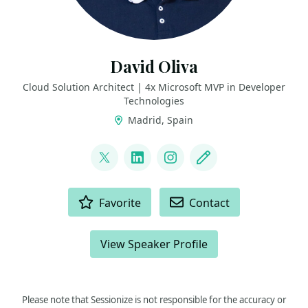
David Oliva
Cloud Solution Architect | 4x Microsoft MVP in Developer
Technologies
Madrid, Spain
LINKS
@David_Oliva_85
LinkedIn
Instagram
Blog
ACTIONS
Favorite
Contact
View Speaker Profile
Please note that Sessionize is not responsible for the accuracy or