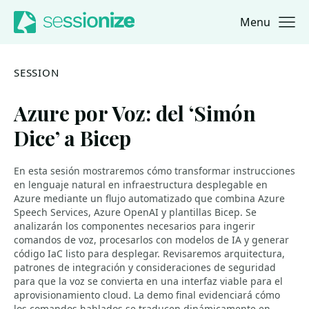
Menu
Jump to navigation
Jump to content
SESSION
Azure por Voz: del ‘Simón
Dice’ a Bicep
En esta sesión mostraremos cómo transformar instrucciones
en lenguaje natural en infraestructura desplegable en
Azure mediante un flujo automatizado que combina Azure
Speech Services, Azure OpenAI y plantillas Bicep. Se
analizarán los componentes necesarios para ingerir
comandos de voz, procesarlos con modelos de IA y generar
código IaC listo para desplegar. Revisaremos arquitectura,
patrones de integración y consideraciones de seguridad
para que la voz se convierta en una interfaz viable para el
aprovisionamiento cloud. La demo final evidenciará cómo
los comandos hablados se traducen dinámicamente en