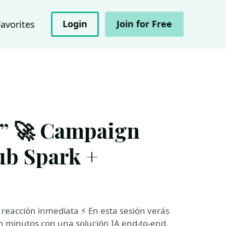
Login
Join for Free
Favorites
m” 🚀 Campaign
ub Spark +
 reacción inmediata ⚡ En esta sesión verás
 minutos con una solución IA end-to-end.