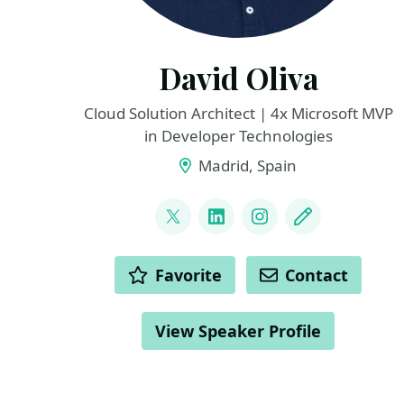
David Oliva
Cloud Solution Architect | 4x Microsoft MVP
in Developer Technologies
Madrid, Spain
LINKS
@David_Oliva_85
LinkedIn
Instagram
Blog
ACTIONS
Favorite
Contact
View Speaker Profile