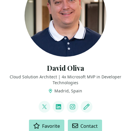
David Oliva
Cloud Solution Architect | 4x Microsoft MVP in Developer
Technologies
Madrid, Spain
LINKS
@David_Oliva_85
LinkedIn
Instagram
Blog
ACTIONS
Favorite
Contact