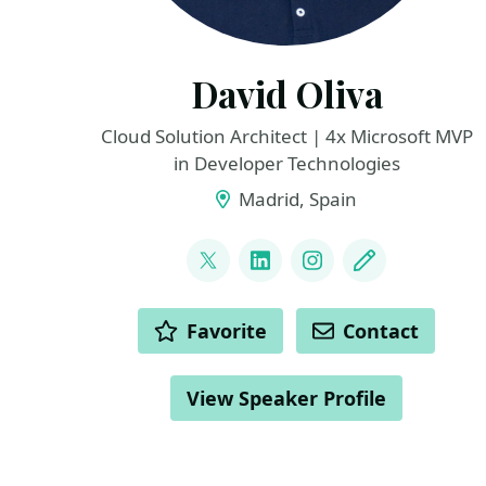
David Oliva
Cloud Solution Architect | 4x Microsoft MVP
in Developer Technologies
Madrid, Spain
LINKS
@David_Oliva_85
LinkedIn
Instagram
Blog
ACTIONS
Favorite
Contact
View Speaker Profile