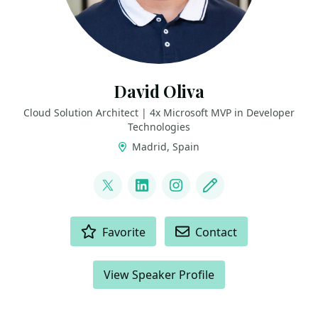
David Oliva
Cloud Solution Architect | 4x Microsoft MVP in Developer
Technologies
Madrid, Spain
LINKS
@David_Oliva_85
LinkedIn
Instagram
Blog
ACTIONS
Favorite
Contact
View Speaker Profile