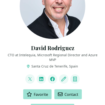
David Rodriguez
CTO at Intelequia, Microsoft Regional Director and Azure
MVP
Santa Cruz de Tenerife, Spain
LINKS
@davidjrh
LinkedIn
Facebook
Blog
Company
ACTIONS
Favorite
Contact