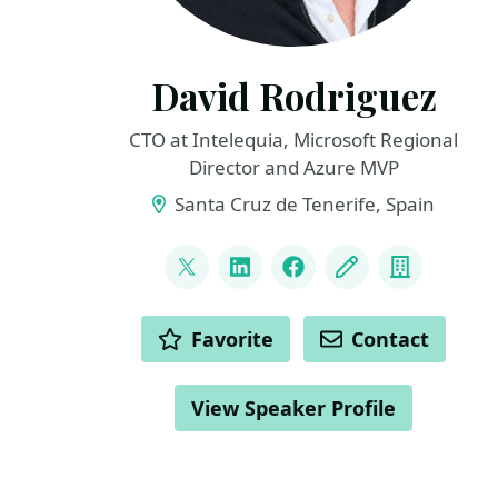
David Rodriguez
CTO at Intelequia, Microsoft Regional
Director and Azure MVP
Santa Cruz de Tenerife, Spain
LINKS
@davidjrh
LinkedIn
Facebook
Blog
Compan
ACTIONS
Favorite
Contact
View Speaker Profile