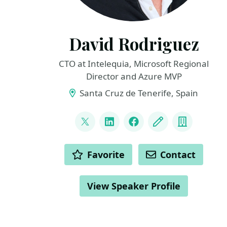
David Rodriguez
CTO at Intelequia, Microsoft Regional
Director and Azure MVP
Santa Cruz de Tenerife, Spain
LINKS
@davidjrh
LinkedIn
Facebook
Blog
Compan
ACTIONS
Favorite
Contact
View Speaker Profile