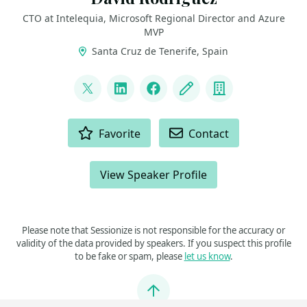
CTO at Intelequia, Microsoft Regional Director and Azure
MVP
Santa Cruz de Tenerife, Spain
LINKS
@davidjrh
LinkedIn
Facebook
Blog
Company
ACTIONS
Favorite
Contact
View Speaker Profile
Please note that Sessionize is not responsible for the accuracy or
validity of the data provided by speakers. If you suspect this profile
to be fake or spam, please
let us know
.
Jump to top