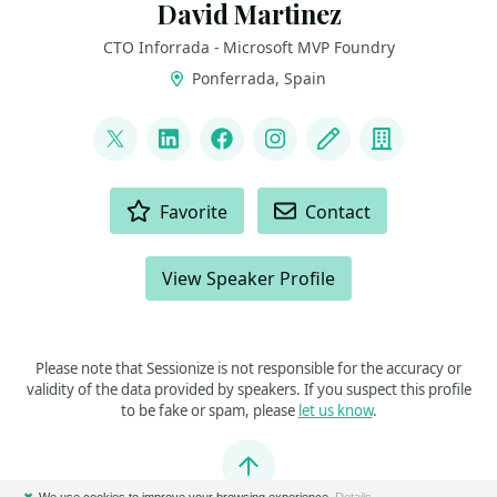
David Martinez
CTO Inforrada - Microsoft MVP Foundry
Ponferrada, Spain
LINKS
@_Inforrada
LinkedIn
Facebook
Instagram
Blog
Company
ACTIONS
Favorite
Contact
View Speaker Profile
Please note that Sessionize is not responsible for the accuracy or
validity of the data provided by speakers. If you suspect this profile
to be fake or spam, please
let us know
.
Jump to top