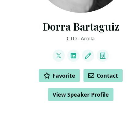
Dorra Bartaguiz
CTO - Arolla
LINKS
@DorraBartaguiz
LinkedIn
Blog
Company
ACTIONS
Favorite
Contact
View Speaker Profile