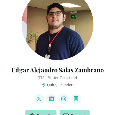
Edgar Alejandro Salas Zambrano
TTS - Flutter Tech Lead
Quito, Ecuador
LINKS
@edgar_zamb98459
LinkedIn
Instagram
Company
ACTIONS