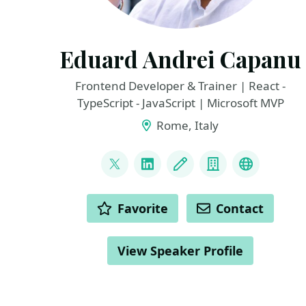
Eduard Andrei Capanu
Frontend Developer & Trainer | React -
TypeScript - JavaScript | Microsoft MVP
Rome, Italy
LINKS
@capanu2
LinkedIn
Blog
Company
Microsof
ACTIONS
Favorite
Contact
View Speaker Profile