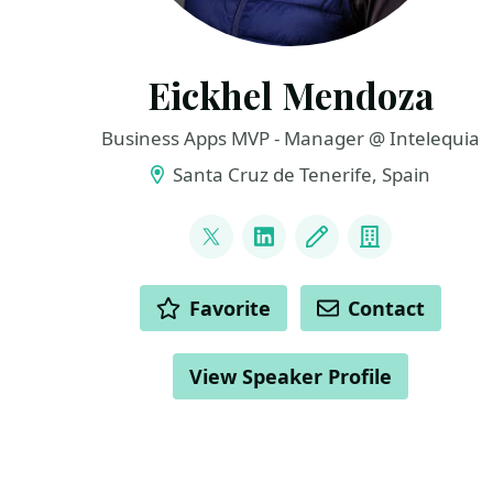
Eickhel Mendoza
Business Apps MVP - Manager @ Intelequia
Santa Cruz de Tenerife, Spain
LINKS
@Eickhel
LinkedIn
Blog
Company
ACTIONS
Favorite
Contact
View Speaker Profile