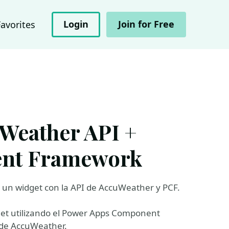
Login
Join for Free
Favorites
uWeather API +
nt Framework
 un widget con la API de AccuWeather y PCF.
et utilizando el Power Apps Component
 de AccuWeather.