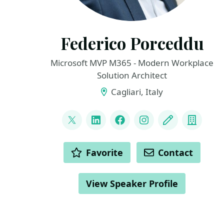
Federico Porceddu
Microsoft MVP M365 - Modern Workplace
Solution Architect
Cagliari, Italy
LINKS
@FedericoSPDev
LinkedIn
Facebook
Instagram
Blog
Compa
ACTIONS
Favorite
Contact
View Speaker Profile