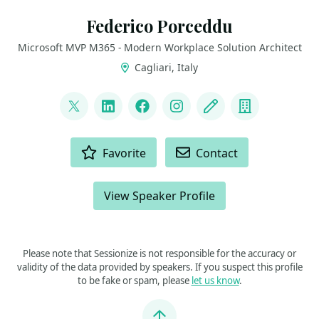
Federico Porceddu
Microsoft MVP M365 - Modern Workplace Solution Architect
Cagliari, Italy
LINKS
@FedericoSPDev
LinkedIn
Facebook
Instagram
Blog
Company
ACTIONS
Favorite
Contact
View Speaker Profile
Please note that Sessionize is not responsible for the accuracy or
validity of the data provided by speakers. If you suspect this profile
to be fake or spam, please
let us know
.