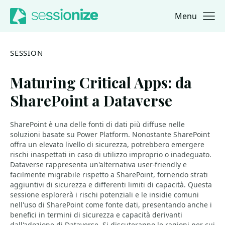
Menu
Jump to navigation
Jump to content
SESSION
Maturing Critical Apps: da
SharePoint a Dataverse
SharePoint è una delle fonti di dati più diffuse nelle
soluzioni basate su Power Platform. Nonostante SharePoint
offra un elevato livello di sicurezza, potrebbero emergere
rischi inaspettati in caso di utilizzo improprio o inadeguato.
Dataverse rappresenta un'alternativa user-friendly e
facilmente migrabile rispetto a SharePoint, fornendo strati
aggiuntivi di sicurezza e differenti limiti di capacità. Questa
sessione esplorerà i rischi potenziali e le insidie comuni
nell'uso di SharePoint come fonte dati, presentando anche i
benefici in termini di sicurezza e capacità derivanti
dall'adozione di Dataverse. Si discuteranno le ragioni per cui