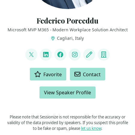
Federico Porceddu
Microsoft MVP M365 - Modern Workplace Solution Architect
Cagliari, Italy
LINKS
@FedericoSPDev
LinkedIn
Facebook
Instagram
Blog
Company
ACTIONS
Favorite
Contact
View Speaker Profile
Please note that Sessionize is not responsible for the accuracy or
validity of the data provided by speakers. If you suspect this profile
to be fake or spam, please
let us know
.