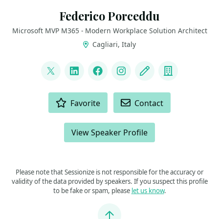
Federico Porceddu
Microsoft MVP M365 - Modern Workplace Solution Architect
Cagliari, Italy
LINKS
@FedericoSPDev
LinkedIn
Facebook
Instagram
Blog
Company
ACTIONS
Favorite
Contact
View Speaker Profile
Please note that Sessionize is not responsible for the accuracy or
validity of the data provided by speakers. If you suspect this profile
to be fake or spam, please
let us know
.