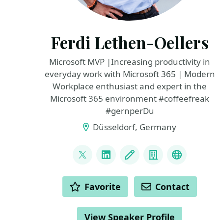
Ferdi Lethen-Oellers
Microsoft MVP |Increasing productivity in
everyday work with Microsoft 365 | Modern
Workplace enthusiast and expert in the
Microsoft 365 environment #coffeefreak
#gernperDu
Düsseldorf, Germany
LINKS
@FerdiLethen
LinkedIn
Blog
Company
YouTube
ACTIONS
Favorite
Contact
View Speaker Profile