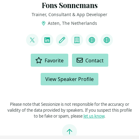
Fons Sonnemans
Trainer, Consultant & App Developer
Asten, The Netherlands
LINKS
@fonssonnemans
LinkedIn
Blog
Company
Bluesky
Microsoft
ACTIONS
Favorite
Contact
View Speaker Profile
Please note that Sessionize is not responsible for the accuracy or
validity of the data provided by speakers. If you suspect this profile
to be fake or spam, please
let us know
.
Jump to top