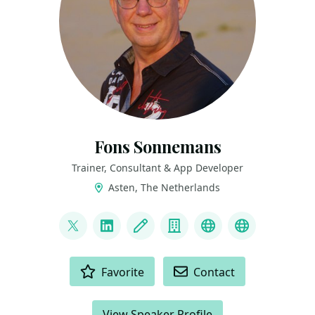
Fons Sonnemans
Trainer, Consultant & App Developer
Asten, The Netherlands
LINKS
@fonssonnemans
LinkedIn
Blog
Company
Bluesky
Microsoft
ACTIONS
Favorite
Contact
View Speaker Profile