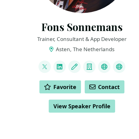
Fons Sonnemans
Trainer, Consultant & App Developer
Asten, The Netherlands
LINKS
@fonssonnemans
LinkedIn
Blog
Company
Bluesky
Micros
ACTIONS
Favorite
Contact
View Speaker Profile