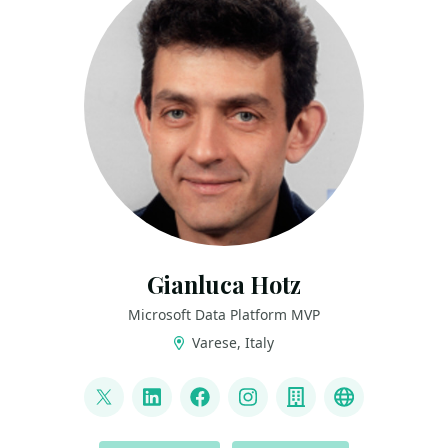
Gianluca Hotz
Microsoft Data Platform MVP
Varese, Italy
LINKS
@glhotz
LinkedIn
Facebook
Instagram
Company
Github