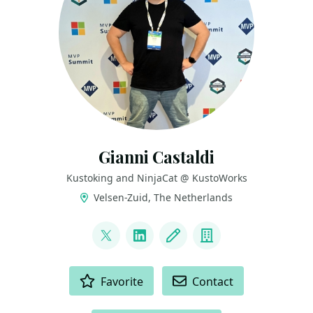
Gianni Castaldi
Kustoking and NinjaCat @ KustoWorks
Velsen-Zuid, The Netherlands
LINKS
@castello_johnny
LinkedIn
Blog
Company
ACTIONS
Favorite
Contact