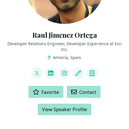
Raul Jimenez Ortega
Developer Relations Engineer, Developer Experience at Esri
Inc.
Almería, Spain
LINKS
@hhkaos
LinkedIn
Instagram
Blog
Company
ACTIONS
Favorite
Contact
View Speaker Profile