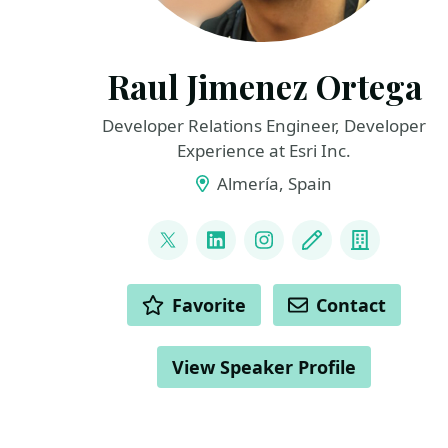
Raul Jimenez Ortega
Developer Relations Engineer, Developer
Experience at Esri Inc.
Almería, Spain
LINKS
@hhkaos
LinkedIn
Instagram
Blog
Compan
ACTIONS
Favorite
Contact
View Speaker Profile