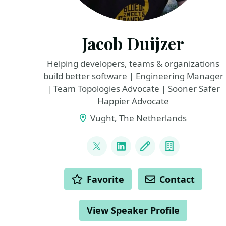
Jacob Duijzer
Helping developers, teams & organizations
build better software | Engineering Manager
| Team Topologies Advocate | Sooner Safer
Happier Advocate
Vught, The Netherlands
LINKS
@jacobduijzer
LinkedIn
Blog
Company
ACTIONS
Favorite
Contact
View Speaker Profile