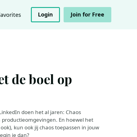
Login
Join for Free
Favorites
t de boel op
LinkedIn doen het al jaren: Chaos
un productieomgevingen. En hoewel het
 ook), kun ook jij chaos toepassen in jouw
egin je dan?