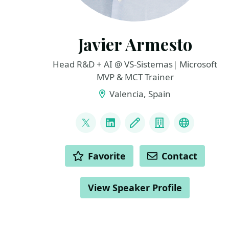
Javier Armesto
Head R&D + AI @ VS-Sistemas| Microsoft
MVP & MCT Trainer
Valencia, Spain
LINKS
@javiarmesto
LinkedIn
Blog
Company
Youtube
ACTIONS
Favorite
Contact
View Speaker Profile