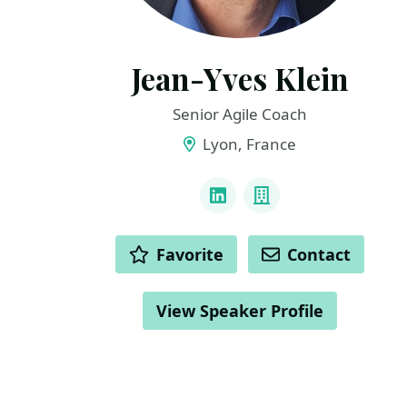
Jean-Yves Klein
Senior Agile Coach
Lyon, France
LINKS
LinkedIn
Company
ACTIONS
Favorite
Contact
View Speaker Profile