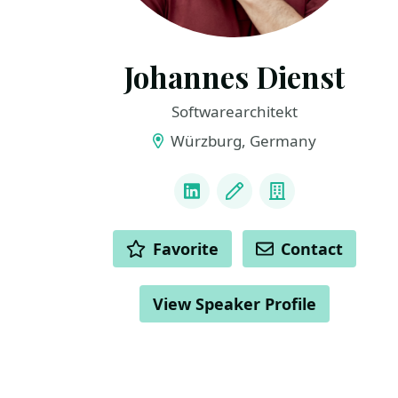
Johannes Dienst
Softwarearchitekt
Würzburg, Germany
LINKS
LinkedIn
Blog
Company
ACTIONS
Favorite
Contact
View Speaker Profile