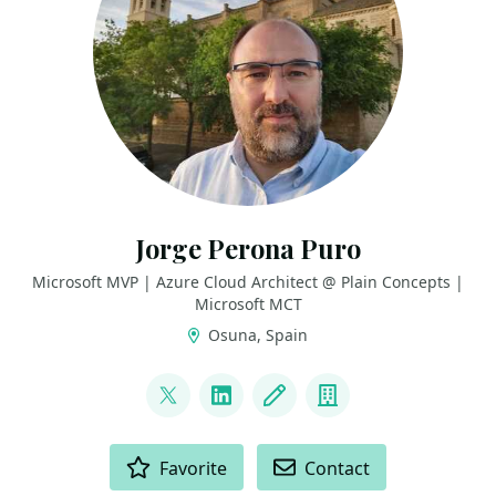
Jorge Perona Puro
Microsoft MVP | Azure Cloud Architect @ Plain Concepts |
Microsoft MCT
Osuna, Spain
LINKS
@JrgPerona
LinkedIn
Blog
Company
ACTIONS
Favorite
Contact