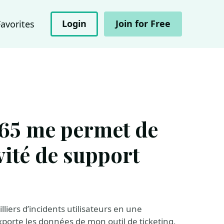
Login
Join for Free
Favorites
65 me permet de
ité de support
liers d’incidents utilisateurs en une
porte les données de mon outil de ticketing,