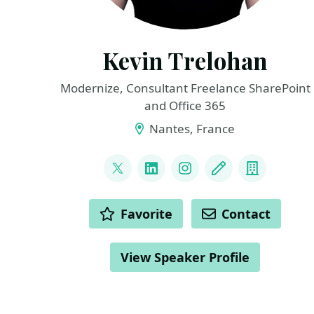
Kevin Trelohan
Modernize, Consultant Freelance SharePoint
and Office 365
Nantes, France
LINKS
@ktrelohan
LinkedIn
Instagram
Blog
Compan
ACTIONS
Favorite
Contact
View Speaker Profile