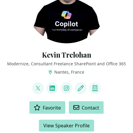
Kevin Trelohan
Modernize, Consultant Freelance SharePoint and Office 365
Nantes, France
LINKS
@ktrelohan
LinkedIn
Instagram
Blog
Company
ACTIONS
Favorite
Contact
View Speaker Profile