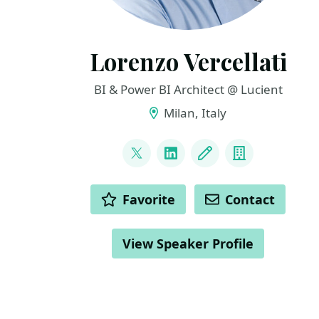
Lorenzo Vercellati
BI & Power BI Architect @ Lucient
Milan, Italy
LINKS
@supergimi
LinkedIn
Blog
Company
ACTIONS
Favorite
Contact
View Speaker Profile