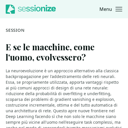
Menu
Jump to navigation
Jump to content
SESSION
E se le macchine, come
l'uomo, evolvessero?
La neuroevoluzione è un approccio alternativo alla classica
backpropagazione per l'addestramento delle reti neurali.
Essa, se propriamente utilizzata, apporta vantaggi rispetto
ai più comuni approcci di design di una rete neurale:
riduzione della probabilità di overfitting e underfitting,
scoparsa dei problemi di gradient vanishing e explosion,
costruzione incrementale, ottima e del tutto automatica di
una architettura di rete. Questo apre nuove frontiere nel
Deep Learning facendo sì che non solo le macchine siano
sempre più vicine all'uomo nell'eseguire task complessi, ma
anche nel modo di apprenderli tramite meccanismi evolutivi