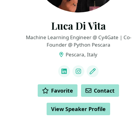
Luca Di Vita
Machine Learning Engineer @ Cy4Gate | Co-
Founder @ Python Pescara
Pescara, Italy
LINKS
LinkedIn
Instagram
Blog
ACTIONS
Favorite
Contact
View Speaker Profile