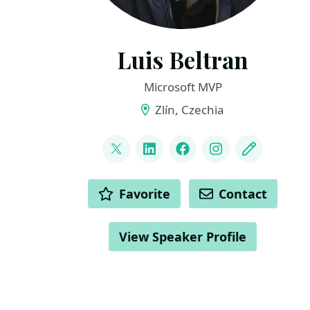
Luis Beltran
Microsoft MVP
Zlín, Czechia
LINKS
@darkicebeam
LinkedIn
Facebook
Instagram
Blog
ACTIONS
Favorite
Contact
View Speaker Profile