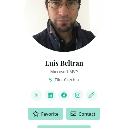
Luis Beltran
Microsoft MVP
Zlín, Czechia
LINKS
@darkicebeam
LinkedIn
Facebook
Instagram
Blog
ACTIONS
Favorite
Contact