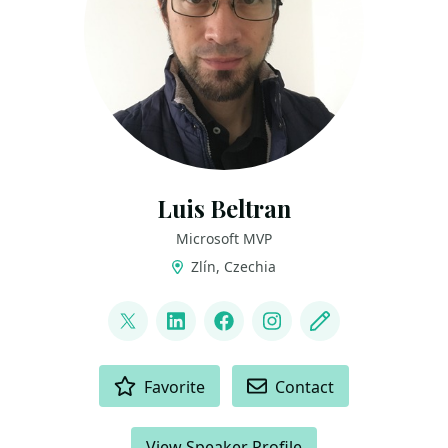
Luis Beltran
Microsoft MVP
Zlín, Czechia
LINKS
@darkicebeam
LinkedIn
Facebook
Instagram
Blog
ACTIONS
Favorite
Contact
View Speaker Profile